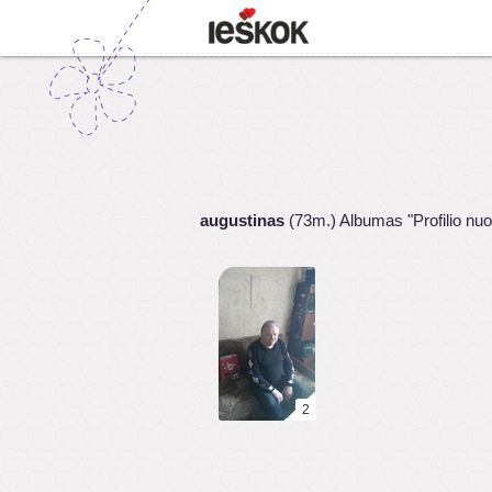
augustinas
(73m.) Albumas "Profilio nuo
2