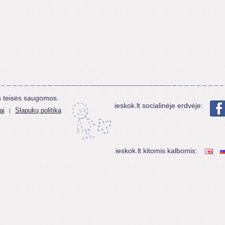
s teisės saugomos.
ieskok.lt socialinėje erdvėje:
ai
Slapukų politika
|
ieskok.lt kitomis kalbomis: